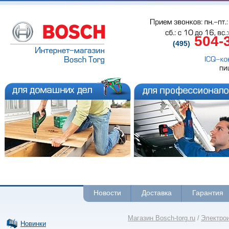
Прием звонков: пн.-пт.: 
сб.: с 
10 до 
16, вс.
504-
(495)
ICQ-ко
пи
Новости
Доставка
Гарантия
Магазин Bosch-torg.ru
/
Электро
Новинки