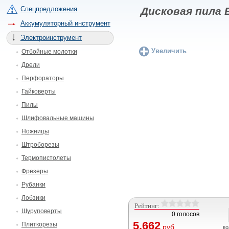
Спецпредложения
Дисковая пила 
Аккумуляторный инструмент
Электроинструмент
Увеличить
Отбойные молотки
Дрели
Перфораторы
Гайковерты
Пилы
Шлифовальные машины
Ножницы
Штроборезы
Термопистолеты
Фрезеры
Рубанки
Лобзики
Рейтинг:
Шуруповерты
0 голосов
5.662
Плиткорезы
руб.
ко