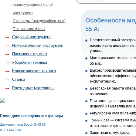
Многофункциональный
инструмент
Особенности мо
Степлеры (гвоздезабиватели)
55 A:
Технические фены
Садовый инструмент
Представленный электрои
Измерительный инструмент
распиливать деревянные 
углами;.
Пневмоинструмент
Максимальная толщина о
Уборочная техника
55 мм;.
Высокопроизводительный 
Климатическая техника
обеспечивает эффективн
Станки
эксплуатацию;.
Расходные материалы
Безопасная работа опера
включения;.
При помощи специального
изделий из металла или а
Регулировка угла пиления;
Последние посещенные страницы
Точный рез — система пы
Дисковая пила Bosch GKS 65
отчетливо видеть линию р
0.601.667.000
Защитный кожух диска;.