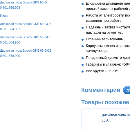
Дисковая пила Bosch GKS 65 G
Блокировка шпинделя пре
0.601.668.903
простой замены рабочей о
Работа от электросети и
Пилы
выхлопов при работе;.
Дисковая пила Bosch GKS 55 GCE
Надежный захват инструм
0.601.664.901
накладки на рукоятке;.
Дисковая пила Bosch GKS 55 GCE
Ограничитель глубины;.
0.601.664.900
Корпус выполнен из алюми
Дисковая пила Bosch GKS 65 GCE
эксплуатации.
0.601.668.900
Посадочный диаметр диск
Габариты в упаковке: 450
Вес брутто — 6.3 кг.
Комментарии
д
Товары похожие 
Дисковая пила B
66 A