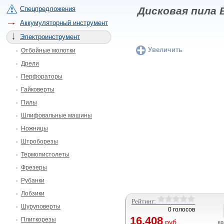
Спецпредложения
Дисковая пила 
Аккумуляторный инструмент
Электроинструмент
Увеличить
Отбойные молотки
Дрели
Перфораторы
Гайковерты
Пилы
Шлифовальные машины
Ножницы
Штроборезы
Термопистолеты
Фрезеры
Рубанки
Лобзики
Рейтинг:
Шуруповерты
0 голосов
16.408
Плиткорезы
руб.
ко