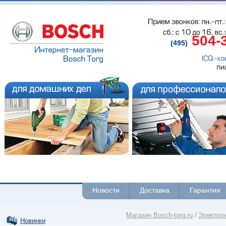
Прием звонков: пн.-пт.: 
сб.: с 
10 до 
16, вс.
504-
(495)
ICQ-ко
пи
Новости
Доставка
Гарантия
Магазин Bosch-torg.ru
/
Электро
Новинки