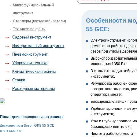
Многофункциональный
инструмент
Особенности мо
Степлеры (гвоздезабиватели)
55 GCE:
Технические фены
Садовый инструмент
Электроинструмент испол
Измерительный инструмент
ремонтных работах для в
резов под углом в деревян
Пневмоинструмент
Высокопроизводительный
Уборочная техника
мощностью 1350 Вт;.
В комплект входит кейс д
Климатическая техника
инструмента;.
Станки
Регулировка рабочей скор
Расходные материалы
поворотного колесика, ра
оператора месте;.
Блокировка клавиши пуска;
Удобная эргономичная рук
инструмента;.
Последние посещенные страницы
Угол и глубину пропила м
Дисковая пила Bosch GKS 55 GCE
барашковых вентилей;.
0.601.664.900
Чистота рабочего места 