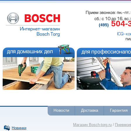
Прием звонков: пн.-пт.: 
сб.: с 
10 до 
16, вс.
504-
(495)
ICQ-ко
пи
Новости
Доставка
Гарантия
Магазин Bosch-torg.ru
/
Пневмои
Новинки