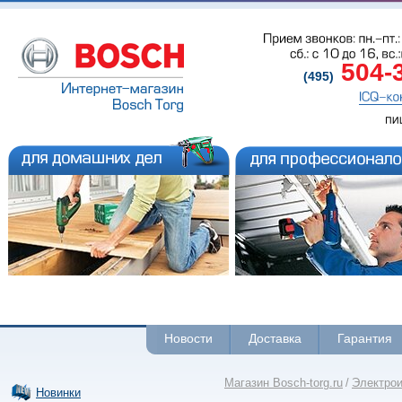
Прием звонков: пн.-пт.: 
сб.: с 
10 до 
16, вс.
504-
(495)
ICQ-ко
пи
Новости
Доставка
Гарантия
Магазин Bosch-torg.ru
/
Электро
Новинки