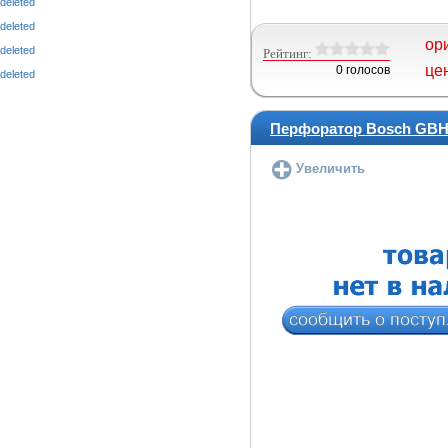
deleted
deleted
ор
deleted
Рейтинг:
це
0 голосов
deleted
Перфоратор Bosch GBH
Увеличить