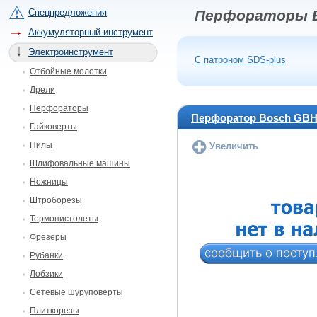
Спецпредложения
Перфораторы 
Аккумуляторный инструмент
Электроинструмент
С патроном SDS-plus
Отбойные молотки
Дрели
Перфораторы
Перфоратор Bosch GBH
Гайковерты
Пилы
Увеличить
Шлифовальные машины
Ножницы
Штроборезы
Термопистолеты
Фрезеры
Рубанки
Лобзики
Сетевые шуруповерты
Плиткорезы