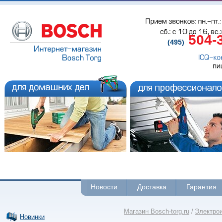
Прием звонков: пн.-пт.: 
сб.: с 
10 до 
16, вс.
504-
(495)
ICQ-ко
пи
Новости
Доставка
Гарантия
Магазин Bosch-torg.ru
/
Электро
Новинки