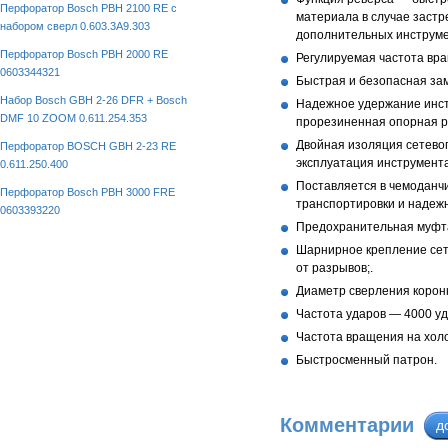
Перфоратор Bosch PBH 2100 RE с
материала в случае застр
набором сверл 0.603.3A9.303
дополнительных инструме
Перфоратор Bosch PBH 2000 RE
Регулируемая частота вра
0603344321
Быстрая и безопасная зам
Набор Bosch GBH 2-26 DFR + Bosch
Надежное удержание инст
DMF 10 ZOOM 0.611.254.353
прорезиненная опорная ру
Двойная изоляция сетево
Перфоратор BOSCH GBH 2-23 RE
эксплуатация инструмента
0.611.250.400
Поставляется в чемоданч
Перфоратор Bosch PBH 3000 FRE
транспортировки и надежн
0603393220
Предохранительная муфта
Шарнирное крепление сет
от разрывов;.
Диаметр сверления коронк
Частота ударов — 4000 уд/
Частота вращения на холос
Быстросменный патрон.
Комментарии
д