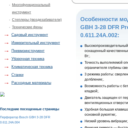
Многофункциональный
инструмент
Особенности мо
Степлеры (гвоздезабиватели)
GBH 3-28 DFR Pr
Технические фены
0.611.24A.002:
Садовый инструмент
Измерительный инструмент
Высокопроизводительный 
Пневмоинструмент
оснащенный качественны
Вт;.
Уборочная техника
Точность выполняемой о
Климатическая техника
ограничителя глубины све
3 режима работы: сверлен
Станки
долбление;.
Расходные материалы
Возможность работы с бет
кладкой;.
Двигатель защищен от пе
вентиляционных отверсти
Последние посещенные страницы
Удобная большая клавиша
основной рукоятке;.
Перфоратор Bosch GBH 3-28 DFR
Низкий уровень вибрации;
0.611.24A.004
Функция реверса — быстр