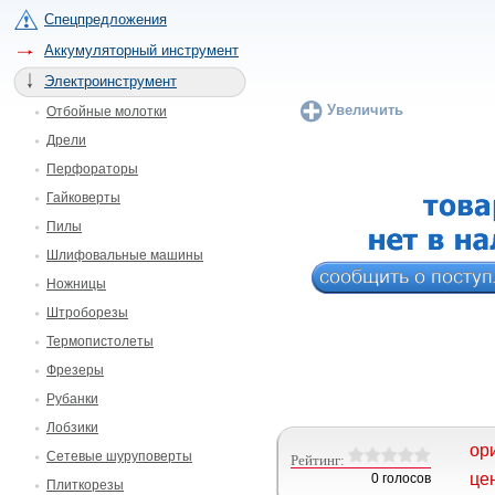
Спецпредложения
Аккумуляторный инструмент
Электроинструмент
Увеличить
Отбойные молотки
Дрели
Перфораторы
Гайковерты
Пилы
Шлифовальные машины
Ножницы
Штроборезы
Термопистолеты
Фрезеры
Рубанки
Лобзики
ор
Сетевые шуруповерты
Рейтинг:
це
0 голосов
Плиткорезы