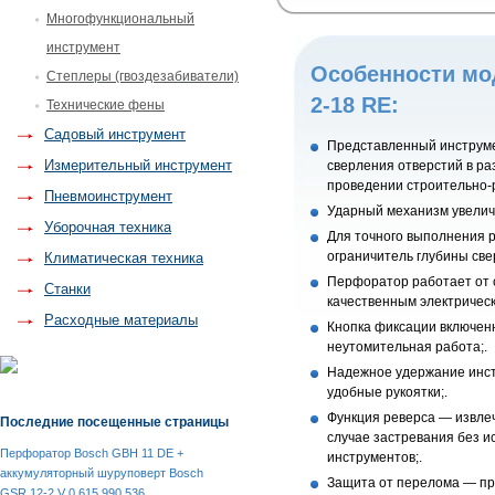
Многофункциональный
инструмент
Особенности мо
Степлеры (гвоздезабиватели)
2-18 RE:
Технические фены
Садовый инструмент
Представленный инструме
Измерительный инструмент
сверления отверстий в р
проведении строительно-
Пневмоинструмент
Ударный механизм увелич
Уборочная техника
Для точного выполнения 
ограничитель глубины све
Климатическая техника
Перфоратор работает от 
Станки
качественным электрическ
Расходные материалы
Кнопка фиксации включен
неутомительная работа;.
Надежное удержание инст
удобные рукоятки;.
Функция реверса — извле
Последние посещенные страницы
случае застревания без 
Перфоратор Bosch GBH 11 DE +
инструментов;.
аккумуляторный шуруповерт Bosch
Защита от перелома — пр
GSR 12-2 V 0.615.990.536