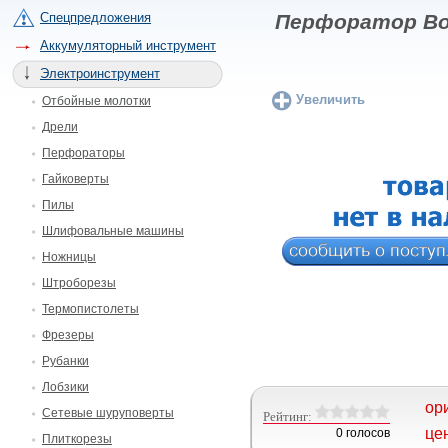
Спецпредложения
Перфоратор Bo
Аккумуляторный инструмент
Электроинструмент
Увеличить
Отбойные молотки
Дрели
Перфораторы
Гайковерты
Пилы
Шлифовальные машины
Ножницы
Штроборезы
Термопистолеты
Фрезеры
Рубанки
Лобзики
ор
Сетевые шуруповерты
Рейтинг:
це
0 голосов
Плиткорезы