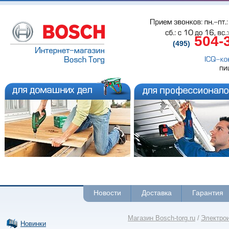
Прием звонков: пн.-пт.: 
сб.: с 
10 до 
16, вс.
504-
(495)
ICQ-ко
пи
Новости
Доставка
Гарантия
Магазин Bosch-torg.ru
/
Электро
Новинки